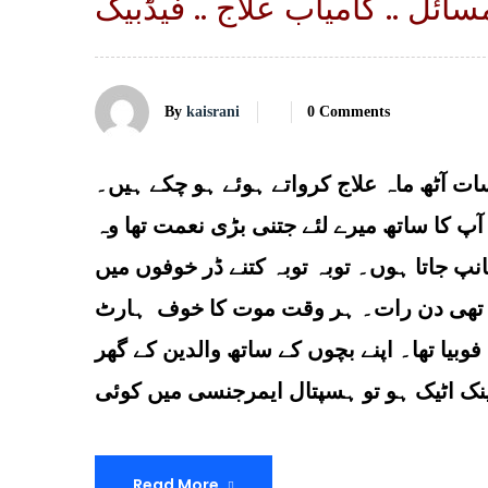
سائل .. کامیاب علاج .. فیڈبیک
By
kaisrani
0 Comments
ت آٹھ ماہ علاج کرواتے ہوئے ہو چکے ہیں۔
پ کا ساتھ میرے لئے جتنی بڑی نعمت تھا وہ
کانپ جاتا ہوں۔ توبہ توبہ کتنے ڈر خوفوں میں
 تھی دن رات۔ ہر وقت موت کا خوف ہارٹ
وبیا تھا۔ اپنے بچوں کے ساتھ والدین کے گھر
Read More