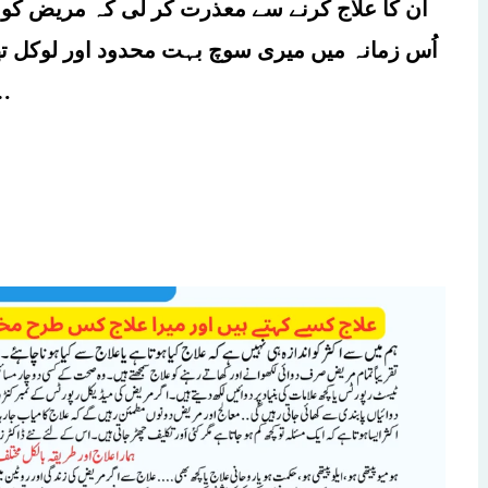
اُن کا علاج کرنے سے معذرت کر لی کہ مریض کو د
اُس زمانہ میں میری سوچ بہت محدود اور لوکل تھی
پر گورنمنٹ آفیسر