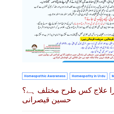
Homeopathic Awareness
Homeopathy in Urdu
M
یرا علاج کس طرح مختلف ہے؟
حسین قیصرانی