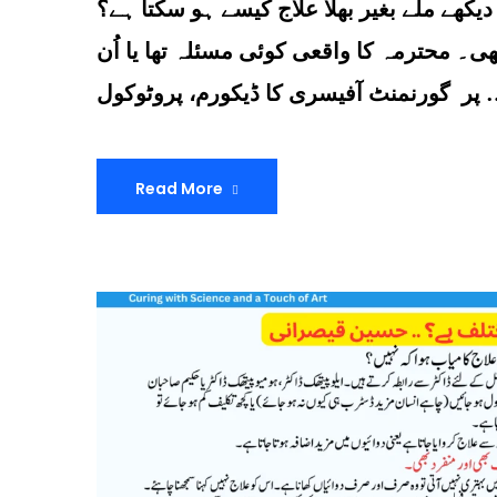
یکھے ملے بغیر بھلا علاج کیسے ہو سکتا ہے؟
۔ محترمہ کا واقعی کوئی مسئلہ تھا یا اُن
ی کا ڈیکورم، پروٹوکول …
Read More