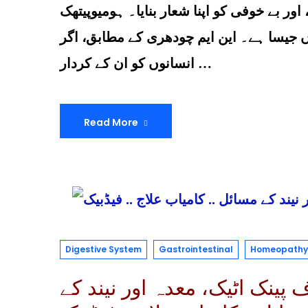
اور بے خوفی کو اپنا شعار بنایا۔ ہومیوپیتھک
وں جیسا ہے۔ این ایم چودھری کے مطابق، اگر
انسانوں کو ان کے کردار …
Read More
Digestive System
Gastrointestinal
Homeopathy 
پینک اٹیک، معدہ اور نیند کے