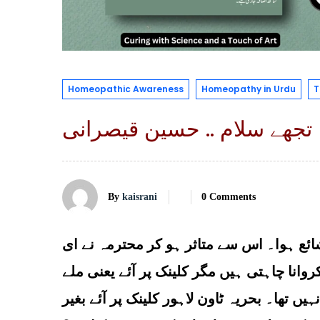
Homeopathic Awareness
Homeopathy in Urdu
T
 تجھے سلام .. حسین قیصرانی
By
kaisrani
0 Comments
ائع ہوا۔ اس سے متاثر ہو کر محترمہ نے ای
روانا چاہتی ہیں مگر کلینک پر آئے یعنی ملے
یں تھا۔ بحریہ ٹاون لاہور کلینک پر آئے بغیر