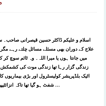
م
اسلام و علیکم ڈاکٹر حسین قیصرانی صاحب۔ سا
علاج کے دوران بھی مسئلے مسائل چلتے رہے مگر آ
میں جانتا ہوں یا میرا اللہ۔ وہ ٹائم سوچ کر 
زندگی گزار رہا تھا زندگی موت کی کشمکش
اٹیک بلڈپریشر کولیسٹرول اور بڑی بیماریوں کا ف
شفٹ ہو گیا تھا تاکہ انزائٹیپینک اٹیک ہو تو ہسپتال ایمرجنسی میں کوئی …