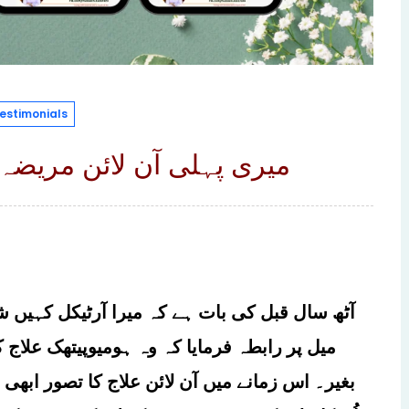
estimonials
میری پہلی آن لائن مریضہ
آٹھ سال قبل کی بات ہے کہ میرا آرٹیکل کہیں ش
میل پر رابطہ فرمایا کہ وہ ہومیوپیتھک علاج ک
بغیر۔ اس زمانے میں آن لائن علاج کا تصور ابھی نہ