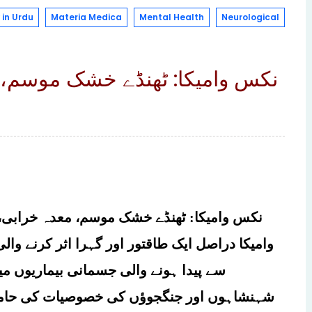
in Urdu
Materia Medica
Mental Health
Neurological
نکس وامیکا: ٹھنڈے خشک موسم، 
نکس وامیکا: ٹھنڈے خشک موسم، معدہ خرابی، 
وامیکا دراصل ایک طاقتور اور گہرا اثر کرنے و
سے پیدا ہونے والی جسمانی بیماریوں می
شہنشاہوں اور جنگجوؤں کی خصوصیات کی حامل 