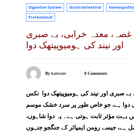
Digestive System
Gastrointestinal
Homeopathy 
Professional
غصہ، معدہ خرابی، بے صبری
اور نیند کی ہومیوپیتھک دوا
By
kaisrani
0 Comments
بے صبری اور نیند کی ہومیوپیتھک دوا نکس
الی دوا ہے، جو خاص طور پر سرد خشک موسم
ں بہت مؤثر ثابت ہوتی ہے۔ یہ دوا شاہوں،
ہے، جیسے رومن ایمپائر کے جنگجو جنہوں